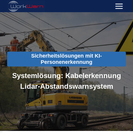
Zum
Inhalt
springen
Sicherheitslösungen mit KI-
Personenerkennung
Systemlösung: Kabelerkennung
Lidar-Abstandswarnsystem